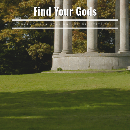
Find Your Gods
ΥΠΆΡΧΕΙ ΈΝΑ ΧΈΡΙ ΠΟΥ ΜΕ ΠΡΟΣΤΑΤΕΎΕΙ